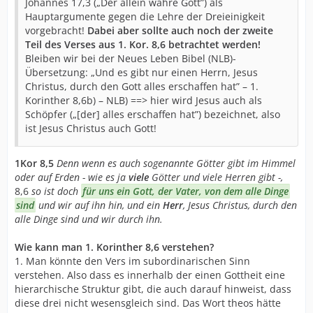
Johannes 17,3 („Der allein wahre Gott”) als
Hauptargumente gegen die Lehre der Dreieinigkeit
vorgebracht!
Dabei aber sollte auch noch der zweite
Teil des Verses aus 1. Kor. 8,6 betrachtet werden!
Bleiben wir bei der Neues Leben Bibel (NLB)-
Übersetzung: „Und es gibt nur einen Herrn, Jesus
Christus, durch den Gott alles erschaffen hat” – 1.
Korinther 8,6b) – NLB) ==> hier wird Jesus auch als
Schöpfer („[der] alles erschaffen hat”) bezeichnet, also
ist Jesus Christus auch Gott!
1Kor 8,5
Denn wenn es auch sogenannte Götter gibt im Himmel
oder auf Erden - wie es ja
viele
Götter und viele Herren gibt -,
8,6
so ist doch
für uns ein Gott, der Vater, von dem alle Dinge
sind
und wir auf ihn hin, und ein
Herr
, Jesus Christus, durch den
alle Dinge sind und wir durch ihn.
Wie kann man 1. Korinther 8,6 verstehen?
1. Man könnte den Vers im subordinarischen Sinn
verstehen. Also dass es innerhalb der einen Gottheit eine
hierarchische Struktur gibt, die auch darauf hinweist, dass
diese drei nicht wesensgleich sind. Das Wort theos hätte