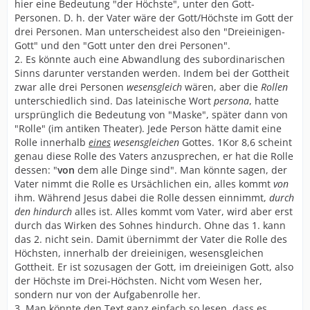
hier eine Bedeutung "der Höchste", unter den Gott-
Personen. D. h. der Vater wäre der Gott/Höchste im Gott der
drei Personen. Man unterscheidest also den "Dreieinigen-
Gott" und den "Gott unter den drei Personen".
2. Es könnte auch eine Abwandlung des subordinarischen
Sinns darunter verstanden werden. Indem bei der Gottheit
zwar alle drei Personen
wesensgleich
wären, aber die
Rollen
unterschiedlich sind. Das lateinische Wort
persona
, hatte
ursprünglich die Bedeutung von "Maske", später dann von
"Rolle" (im antiken Theater). Jede Person hätte damit eine
Rolle innerhalb
eines
wesensgleichen
Gottes. 1Kor 8,6 scheint
genau diese Rolle des Vaters anzusprechen, er hat die Rolle
dessen: "
von
dem alle Dinge sind". Man könnte sagen, der
Vater nimmt die Rolle es Ursächlichen ein, alles kommt
von
ihm. Während Jesus dabei die Rolle dessen einnimmt,
durch
den hindurch
alles ist. Alles kommt vom Vater, wird aber erst
durch das Wirken des Sohnes hindurch. Ohne das 1. kann
das 2. nicht sein. Damit übernimmt der Vater die Rolle des
Höchsten, innerhalb der dreieinigen, wesensgleichen
Gottheit. Er ist sozusagen der Gott, im dreieinigen Gott, also
der Höchste im Drei-Höchsten. Nicht vom Wesen her,
sondern nur von der Aufgabenrolle her.
3. Man könnte den Text ganz einfach so lesen, dass es