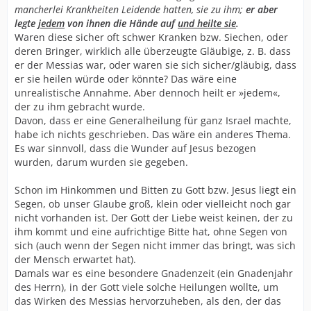
mancherlei Krankheiten Leidende hatten, sie zu ihm;
er aber
legte
jedem
von ihnen die Hände auf
und heilte sie
.
Waren diese sicher oft schwer Kranken bzw. Siechen, oder
deren Bringer, wirklich alle überzeugte Gläubige, z. B. dass
er der Messias war, oder waren sie sich sicher/gläubig, dass
er sie heilen würde oder könnte? Das wäre eine
unrealistische Annahme. Aber dennoch heilt er »jedem«,
der zu ihm gebracht wurde.
Davon, dass er eine Generalheilung für ganz Israel machte,
habe ich nichts geschrieben. Das wäre ein anderes Thema.
Es war sinnvoll, dass die Wunder auf Jesus bezogen
wurden, darum wurden sie gegeben.
Schon im Hinkommen und Bitten zu Gott bzw. Jesus liegt ein
Segen, ob unser Glaube groß, klein oder vielleicht noch gar
nicht vorhanden ist. Der Gott der Liebe weist keinen, der zu
ihm kommt und eine aufrichtige Bitte hat, ohne Segen von
sich (auch wenn der Segen nicht immer das bringt, was sich
der Mensch erwartet hat).
Damals war es eine besondere Gnadenzeit (ein Gnadenjahr
des Herrn), in der Gott viele solche Heilungen wollte, um
das Wirken des Messias hervorzuheben, als den, der das