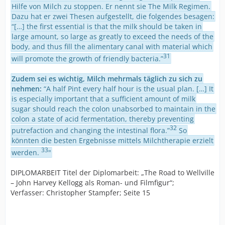
Hilfe von Milch zu stoppen. Er nennt sie The Milk Regimen.
Dazu hat er zwei Thesen aufgestellt, die folgendes besagen:
“[…] the first essential is that the milk should be taken in
large amount, so large as greatly to exceed the needs of the
body, and thus fill the alimentary canal with material which
31
will promote the growth of friendly bacteria.”
Zudem sei es wichtig, Milch mehrmals täglich zu sich zu
nehmen:
“A half Pint every half hour is the usual plan. […] It
is especially important that a sufficient amount of milk
sugar should reach the colon unabsorbed to maintain in the
colon a state of acid fermentation, thereby preventing
32
putrefaction and changing the intestinal flora.”
So
könnten die besten Ergebnisse mittels Milchtherapie erzielt
33
werden.
"
DIPLOMARBEIT Titel der Diplomarbeit: „The Road to Wellville
– John Harvey Kellogg als Roman- und Filmfigur“;
Verfasser: Christopher Stampfer; Seite 15