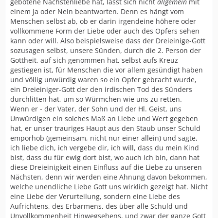
gebotene Nächstenliebe hat, lässt sich nicht
allgemein
mit
einem Ja oder Nein beantworten. Denn es hängt vom
Menschen selbst ab, ob er darin irgendeine höhere oder
vollkommene Form der Liebe oder auch des Opfers sehen
kann oder will. Also beispielsweise dass der Dreieinige-Gott
sozusagen selbst, unsere Sünden, durch die 2. Person der
Gottheit, auf sich genommen hat, selbst aufs Kreuz
gestiegen ist, für Menschen die vor allem gesündigt haben
und völlig unwürdig waren so ein Opfer gebracht wurde,
ein Dreieiniger-Gott der den irdischen Tod des Sünders
durchlitten hat, um so Würmchen wie uns zu retten.
Wenn er - der Vater, der Sohn und der Hl. Geist, uns
Unwürdigen ein solches Maß an Liebe und Wert gegeben
hat, er unser trauriges Haupt aus den Staub unser Schuld
emporhob (gemeinsam, nicht nur einer allein) und sagte,
ich liebe dich, ich vergebe dir, ich will, dass du mein Kind
bist, dass du für ewig dort bist, wo auch ich bin, dann hat
diese Dreieinigkeit einen Einfluss auf die Liebe zu unseren
Nächsten, denn wir werden eine Ahnung davon bekommen,
welche unendliche Liebe Gott uns wirklich gezeigt hat. Nicht
eine Liebe der Verurteilung, sondern eine Liebe des
Aufrichtens, des Erbarmens, des über alle Schuld und
Unvollkommenheit Hinwegsehens, und zwar der ganze Gott