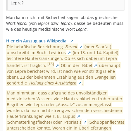
Lepra?
Man kann nicht mit Sicherheit sagen, ob das griechische
Wort
leproi
(von
lepros
bzw.
lepra
), dasselbe bedeuten muss,
wie das heutige medizinische Wort
Lepra
.
Hier ein Auszug aus Wikipedia:
Die hebräische Bezeichnung
Zaraat
(oder Ṣaarʿat)
umschreibt im Buch
Leviticus
(im 13. und 14. Kapitel)
leichtere Hauterkrankungen. Ob es sich dabei um Lepra
[18]
handelt, ist fraglich.
Ob in der
Bibel
überhaupt
von Lepra berichtet wird, ist nach wie vor strittig (siehe
oben). Zu der bekannten Erzählung aus den Evangelien
gehört die
Heilung eines Aussätzigen
.
Man nimmt an, dass aufgrund des unvollständigen
medizinischen Wissens viele Hautkrankheiten früher unter
Begriffen wie Lepra oder „Aussatz“ zusammengefasst
wurden, da man nicht streng zwischen den verschiedenen
Hauterkrankungen wie z. B.
Lupus
(Schmetterlingsflechte) oder
Psoriasis
(Schuppenflechte)
unterscheiden konnte. Woran ein in Überlieferungen