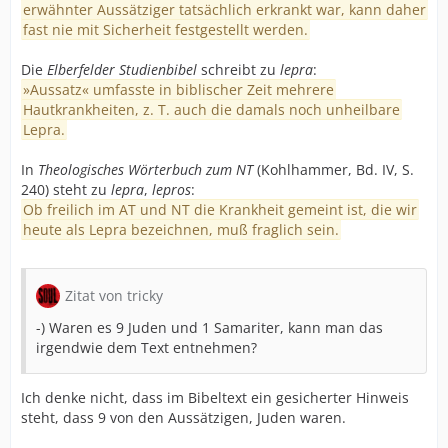
erwähnter Aussätziger tatsächlich erkrankt war, kann daher
fast nie mit Sicherheit festgestellt werden.
Die
Elberfelder Studienbibel
schreibt zu
lepra
:
»Aussatz« umfasste in biblischer Zeit mehrere
Hautkrankheiten, z. T. auch die damals noch unheilbare
Lepra.
In
Theologisches Wörterbuch zum NT
(Kohlhammer, Bd. IV, S.
240) steht zu
lepra
,
lepros
:
Ob freilich im AT und NT die Krankheit gemeint ist, die wir
heute als Lepra bezeichnen, muß fraglich sein.
Zitat von tricky
-) Waren es 9 Juden und 1 Samariter, kann man das
irgendwie dem Text entnehmen?
Ich denke nicht, dass im Bibeltext ein gesicherter Hinweis
steht, dass 9 von den Aussätzigen, Juden waren.