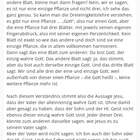
andere Blatt, könne man dann fragen? Nein, wir er sagen,
es ist nur eine einzige Pflanze und nicht drei, ich sehe das
ganz genau. So kann man die Dreieinigkeitslehre verstehen,
es gibt nur eine Pflanze … „Gott“, also nur einen Gott, aber
die eine Pflanze hat drei Blätter, mit jeweils seinen eigenen
Fingerabdruck, also mit seiner eigenen Persönlichkeit. Kein
Blatt ist exakt so wie das andere und doch sind sie eine
einzige Pflanze, die in allem vollkommen harmoniert.
Dann sagt das eine Blatt zum anderen: Du bist Gott, der
einzig wahre Gott. Das andere Blatt sagt: Ja, das stimmt,
aber du bist auch derselbe einzige Gott. Und das dritte Blatt
sagt: Wir sind alle drei der eine und einzige Gott, weil
außerhalb von dieser
einen
Pflanze – die Gott heißt –, keine
weitere Pflanze mehr ist.
Nach diesem Verständnis stimmt also die Aussage Jesu,
dass der Vater der allein/einzig wahre Gott ist. Ohne damit
aber gesagt zu haben, dass der Sohn und der Hl. Geist nicht
ebenso dieser einzig wahre Gott sind. Jeder dieser Drei,
könnte zum anderen dasselbe sagen, wie Jesus es zu
seinem Vater sagte.
Aber der Vater wird nicht sagen: Ich bin auch der Sohn oder
der Hl. Geist. Und der Sohn wird nicht sagen: Ich bin auch