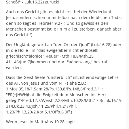
Schoß!" - Luk.16,22) zurück!
Auch das Gericht gibt es nicht erst bei der Wiederkunft
Jesu, sondern schon unmittelbar nach dem leiblichen Tode,
denn so sagt es Hebräer 9,27 ("Und so gewiss es den
Menschen bestimmt ist, e i n m a l zu sterben, danach aber
das Gericht.")
Der Ungläubige wird an "den Ort der Qual" (Luk.16,28) oder
in die Hölle - in "das ewige(aber nicht endlose!!!=
griechisch:"aionios"!)Feuer" (Mth.18,8/Mth.25,
41 +46/Jud.7)kommen und dort "aönen-lang" bestraft
werden.
Dass die Geist-Seele "unsterblich" ist, ist eindeutige Lehre
des AT, von Jesus und vom NT (siehe z.B.:
1.Mos.35,18/1.Sam.28/Ps.139,8/Ps.148,6/Pred.3,11:
"ER(=JHWH)hat die Ewigkeit dem Menschen ins Herz
gelegt!"/Pred.12,7/Weish.2,23/Mth.10,28/Mth.17,3/Luk.16,19-
31/Luk.23,43/Joh.11,25/Phil.1,21/Phil.
1,23/Phil.3,20/2.Kor.5,1/Offb.6,9ff.)
Wenn Jesus in Matthäus 10,28 sagt: