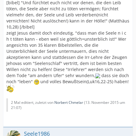
[bibel] "Und fürchtet euch nicht vor denen, die den Leib
töten, die Seele aber nicht zu töten vermögen; fürchtet
vielmehr den, der Seele und Leib verderben(nicht
vernichten! Nicht auslöschen!) kann in der Hölle!" (Matthäus
10,28) [/bibel]
zeigt Jesus damit doch eindeutig, "dass man die Seele n i c
h t töten kann - eben weil sie göttlich=unsterblich ist!" Wer
angesichts von 35 klaren Bibelstellen, die die
Unsterblichkeit der Seele untermauern, dies nicht
akzeptieren kann und stattdessen die Irr-Lehre der Zeugen
Jehovas vom "Seelenschlaf" vertritt, dem ist beim besten
Willen nicht zu helfen! Diese "Irrlehrer" werden sich nach
dem Tode "am andern Ufer" sehr wundern,
dass sie doch
noch "leben"
und volles Bewußtsein(Luk16,22-25) haben!
2 Mal editiert, zuletzt von
Norbert Chmelar
(
13. November 2015 um
21:07
)
Seele1986