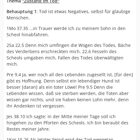
Thema
"Zustand im Tod
"
Behauptung 1
: Tod ist etwas Negatives, selbst für gläubige
Menschen.
1Mo 37.35 ...in Trauer werde ich zu meinem Sohn in den
Scheol hinabfahren.
2Sa 22.5 Denn mich umfingen die Wogen des Todes, Bäche
des Verderbens erschreckten mich. 22.6 Fesseln des
Scheols umgaben mich, Fallen des Todes überwältigten
mich.
Pre 9.4 Ja, wer noch all den Lebenden zugesellt ist, [für den]
gibt es Hoffnung. Denn selbst ein lebendiger Hund ist
besser [daran] als ein toter Löwe! Pre 9.5 Denn die
Lebenden wissen, daß sie sterben werden, die Toten aber
wissen gar nichts, und sie haben keinen Lohn mehr, denn
ihr Andenken ist vergessen.
Jes 38.10 Ich sagte: In der Mitte meiner Tage soll ich
hingehen zu den Pforten des Scheols. Ich bin beraubt des
Restes meiner Jahre.
1Kor 15.26 Als letzter Feind wird der Tod weggetan.