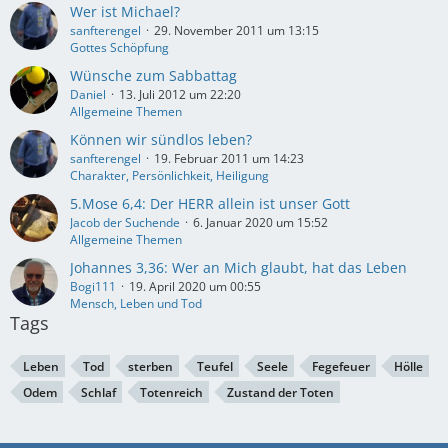
Wer ist Michael?
sanfterengel
29. November 2011 um 13:15
Gottes Schöpfung
Wünsche zum Sabbattag
Daniel
13. Juli 2012 um 22:20
Allgemeine Themen
Können wir sündlos leben?
sanfterengel
19. Februar 2011 um 14:23
Charakter, Persönlichkeit, Heiligung
5.Mose 6,4: Der HERR allein ist unser Gott
Jacob der Suchende
6. Januar 2020 um 15:52
Allgemeine Themen
Johannes 3,36: Wer an Mich glaubt, hat das Leben
Bogi111
19. April 2020 um 00:55
Mensch, Leben und Tod
Tags
Leben
Tod
sterben
Teufel
Seele
Fegefeuer
Hölle
Odem
Schlaf
Totenreich
Zustand der Toten