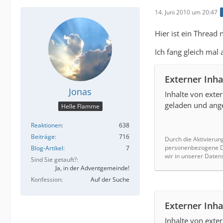
14. Juni 2010 um 20:47
Hier ist ein Thread
Ich fang gleich mal 
Externer Inha
Jonas
Inhalte von ext
geladen und ange
Helle Flamme
Reaktionen
638
Beiträge
716
Durch die Aktivierun
personenbezogene Da
Blog-Artikel
7
wir in unserer Daten
Sind Sie getauft?
Ja, in der Adventgemeinde!
Konfession
Auf der Suche
Externer Inha
Inhalte von ext