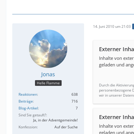
14. Juni 2010 um 21:03
Externer Inha
Inhalte von ext
geladen und ange
Jonas
Helle Flamme
Durch die Aktivierun
personenbezogene Da
Reaktionen
638
wir in unserer Daten
Beiträge
716
Blog-Artikel
7
Sind Sie getauft?
Externer Inha
Ja, in der Adventgemeinde!
Inhalte von ext
Konfession
Auf der Suche
geladen und ange