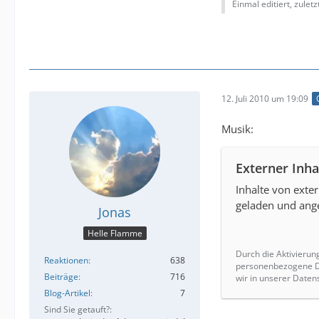
Einmal editiert, zulet
12. Juli 2010 um 19:09
Musik:
Externer Inha
Inhalte von ext
geladen und ange
Jonas
Helle Flamme
Durch die Aktivierun
Reaktionen
638
personenbezogene Da
Beiträge
716
wir in unserer Daten
Blog-Artikel
7
Sind Sie getauft?