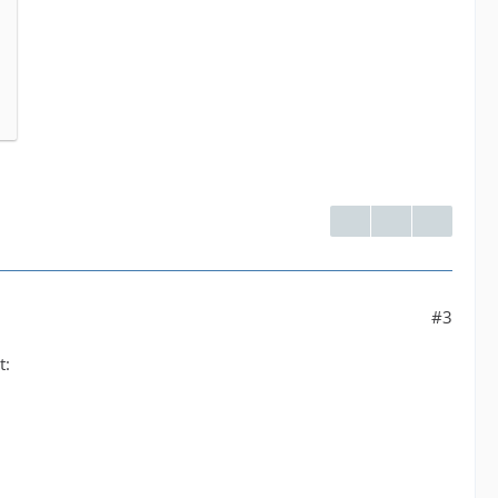
#3
t: