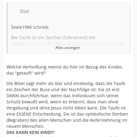
Zitat
Seele1986 schrieb:
Die Taufe ist ein Zeichen (Sakrament) der
zugesprochenen Verheißung Gottes an den Menschen.
Alles anzeigen
Tut Buße und jeder von euch lasse sich taufen auf den
Namen Jesu
Christi zur Vergebung eurer Sünden, so werdet ihr
Welche Verheißung meinst du hier im Bezug des Kindes,
empfangen die Gabe des
das "getauft" wird?
Heiligen Geistes. Denn euch und euren Kindern gilt diese
Die Bibel sagt mehr als klar und eindeutig, dass die Taufe
Verheißung und
ein Zeichen der Buse und der Nachfolge ist. Sie ist erst
allen, die fern sind, so viele der Herr, unser Gott, herzurufen
DANN durchführbar, wenn das Individuum sich seiner
wird.
Schuld bewußt wird, wenn es erkennt, dass man ohne
(Apg. 2,38)
Vergebung und ohne Jesus nicht leben kann. Die Taufe ist
Das Kind erhält die Taufe als ein äußerliches Zeichen
eine EIGENE Entscheidung. Sie ist das symbolische Sterben
für den Zuspruch
(Begraben) des alten Menschen und die Auferstehnung im
Gottes, auf den es im Laufe des Lebens "antworten" soll
neuem Menschen.
durch Glauben.
DAS KANN KEIN KIND!!!