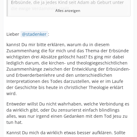
Erbsünde, die ja jedes Kind seit Adam ab Geburt unter
die ewige Verdammnis stellt.
Alles anzeigen
Die Reformatoren haben das zwar etwa in Deinem
Sinne umgedeutet, doch was sie dann mit den
Wiedertäufern machten, hat nichts mehr mit dem Geist
Lieber
stadenker
:
Gottes und der Liebe und Toleranz Christi zu tun.
kannst Du mir bitte erklären, warum du in diesem
Trotzdem wird heute noch die Kindertaufe, die so vielen
Zusammenhang die für mich und das Thema der Erbsünde
Kindern und Eltern das Leben kostete, weiterhin
wichtigsten drei Absätze gelöscht hast? Es ging mir dabei
verteidigt und praktiziert. Das ist echt ein gewaltiger
lediglich darum, die kirchen- und theologiegeschichtlichen
Fluch der Erfindung der Erbsündenlehre. Deshalb kann
Zusammenhänge zwischen der Entwicklung der Erbsünden-
man nicht genug davor warnen, denn da haben wir es
und Erbverderbenlehre und den unterschiedlichen
ganz sicher mit einer Lehre zu tun, die in einem biblisch
Interpretationen des Todes darzustellen, wie er im Laufe
fundierten Christentum nichts zu suchen hat!
der Geschichte bis heute in christlicher Theologie erklärt
wird.
(3 Absätze gelöscht. stadenker)
Entweder willst Du nicht wahrhaben, welche Verbindung es
Bitte um Aufklärung!
da wirklich gibt, oder Du zensurierst einfach blindlings
Armin
alles, was nur irgend einen Gedanken mit dem Tod Jesu zu
tun hat.
Kannst Du mich da wirklich etwas besser aufklären. Sollte