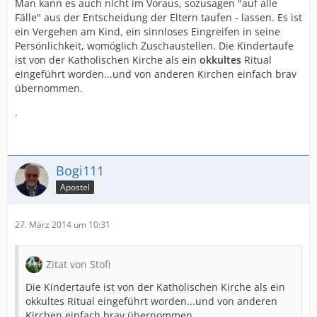
Man kann es auch nicht im Voraus, sozusagen "auf alle
Ob das Zeichen am Kind geschieht (und es später
Fälle" aus der Entscheidung der Eltern taufen - lassen. Es ist
hoffentlich gläubig
ein Vergehen am Kind, ein sinnloses Eingreifen in seine
wird), oder ob ein Mündiger das Zeichen will (und
Persönlichkeit, womöglich Zuschaustellen. Die Kindertaufe
hoffentlich gläubig
ist von der Katholischen Kirche als ein
okkultes
Ritual
bleibt) ist gleich, denn in beiden Fällen heiligt nicht das
eingeführt worden...und von anderen Kirchen einfach brav
Zeichen
übernommen.
allein, sondern der
Glaube zum Zeichen.
.
Bogi111
Apostel
27. März 2014 um 10:31
Zitat von Stofi
Die Kindertaufe ist von der Katholischen Kirche als ein
okkultes Ritual eingeführt worden...und von anderen
Kirchen einfach brav übernommen.