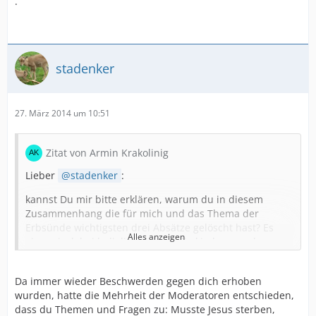
.
stadenker
27. März 2014 um 10:51
Zitat von Armin Krakolinig
Lieber
stadenker
:
kannst Du mir bitte erklären, warum du in diesem
Zusammenhang die für mich und das Thema der
Erbsünde wichtigsten drei Absätze gelöscht hast? Es
Alles anzeigen
ging mir dabei lediglich darum, die kirchen- und
theologiegeschichtlichen Zusammenhänge zwischen
der Entwicklung der Erbsünden- und
Da immer wieder Beschwerden gegen dich erhoben
Erbverderbenlehre und den unterschiedlichen
wurden, hatte die Mehrheit der Moderatoren entschieden,
Interpretationen des Todes darzustellen, wie er im
dass du Themen und Fragen zu: Musste Jesus sterben,
Laufe der Geschichte bis heute in christlicher Theologie