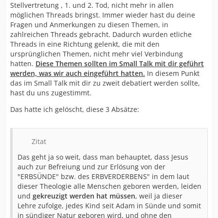
Stellvertretung , 1. und 2. Tod, nicht mehr in allen
erklärt wird.
möglichen Threads bringst. Immer wieder hast du deine
Entweder willst Du nicht wahrhaben, welche
Fragen und Anmerkungen zu diesen Themen, in
Verbindung es da wirklich gibt, oder Du zensurierst
zahlreichen Threads gebracht. Dadurch wurden etliche
einfach blindlings alles, was nur irgend einen Gedanken
Threads in eine Richtung gelenkt, die mit den
mit dem Tod Jesu zu tun hat.
ursprünglichen Themen, nicht mehr viel Verbindung
hatten.
Diese Themen sollten im Small Talk mit dir geführt
Kannst Du mich da wirklich etwas besser aufklären.
werden, was wir auch eingeführt hatten.
In diesem Punkt
Sollte das nicht mehr zum Thema gepasst haben, dann
das im Small Talk mit dir zu zweit debatiert werden sollte,
erstell doch einen neuen Thread zu dem Thema, denn
hast du uns zugestimmt.
wenn ich das mache, löscht Du das ja gleich wieder!
Das hatte ich gelöscht, diese 3 Absätze:
Es ist ja schon wirklich unglaublich, was da abläuft,
auch wenn man nur ganz sachlich informieren möchte!
In großer Verwunderung,
Zitat
Das geht ja so weit, dass man behauptet, dass Jesus
auch zur Befreiung und zur Erlösung von der
"ERBSÜNDE" bzw. des ERBVERDERBENS" in dem laut
dieser Theologie alle Menschen geboren werden, leiden
und
gekreuzigt werden hat müssen
, weil ja dieser
Lehre zufolge, jedes Kind seit Adam in Sünde und somit
in sündiger Natur geboren wird, und ohne den