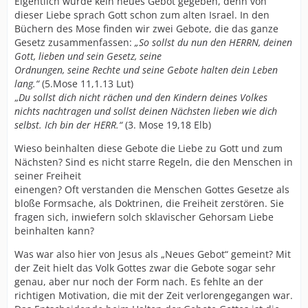
Eigentlich wurde kein neues Gebot gegeben, denn von
dieser Liebe sprach Gott schon zum alten Israel. In den
Büchern des Mose finden wir zwei Gebote, die das ganze
Gesetz zusammenfassen:
„So sollst du nun den H
ERRN, deinen
Gott, lieben und sein Gesetz, seine
Ordnungen, seine Rechte und seine Gebote halten dein Leben
lang.“
(5.Mose 11,1.13 Lut)
„
Du sollst dich nicht rächen und den Kindern deines Volkes
nichts nachtragen und sollst deinen Nächsten lieben wie dich
selbst. Ich bin der H
ERR.“
(3. Mose 19,18 Elb)
Wieso beinhalten diese Gebote die Liebe zu Gott und zum
Nächsten? Sind es nicht starre Regeln, die den Menschen in
seiner Freiheit
einengen? Oft verstanden die Menschen Gottes Gesetze als
bloße Formsache, als Doktrinen, die Freiheit zerstören. Sie
fragen sich, inwiefern solch sklavischer Gehorsam Liebe
beinhalten kann?
Was war also hier von Jesus als „Neues Gebot“ gemeint? Mit
der Zeit hielt das Volk Gottes zwar die Gebote sogar sehr
genau, aber nur noch der Form nach. Es fehlte an der
richtigen Motivation, die mit der Zeit verlorengegangen war.