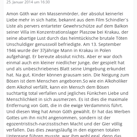
25. Januar 2014 um 16:30
Amon Göth war ein Massenmörder, der absolut keinerlei
Liebe mehr in sich hatte, bekannt aus dem Film Schindler´s
Liste als pervers entarteter Gewehrschütze auf dem Balkon
seiner Villa im Konzentrationslager Plaszow bei Krakau, der
seine abartige Lust durch das heimtückische brutale Töten
Unschuldiger genussvoll befriedigte. Am 13. September
1946 wurde der 37jährige Mann in Krakau in Polen
aufgehängt. Er bereute absolut nichts. Aber er war doch
einmal auch ein kleiner niedlicher Junge, der gespielt hat
und als unbeschriebenes Blatt seine Umgebung erkundet
hat. Na gut, Kinder können grausam sein. Die Neigung zum
Bösen ist dem Menschen angeboren.So wie ein Alkoholiker
dem Alkohol verfällt, kann ein Mensch dem Bösen
suchtartig total verfallen und jegliches Fünkchen Liebe und
Menschlichkeit in sich ausmerzen. Es ist dies die maximale
Entfernung von Gott, die in die ewige Verdammnis führt.
Und diesen Weg hat Amon Göth gewählt. Er hat das Werben
Gottes um ihn nicht angenommen, sondern ist der
egozentristisch-narzisstischen Macht und der Gier völlig
verfallen. Das dies zwangsläufig in den eigenen totalen
Untergang führen musste, war ihm wohl egal, denn das