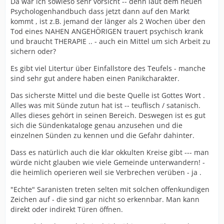
Da wär ich sowieso sehr vorsicht -- denn laut dem neuen
Psychologenhandbuch dass jetzt dann auf den Markt
kommt , ist z.B. jemand der länger als 2 Wochen über den
Tod eines NAHEN ANGEHÖRIGEN trauert psychisch krank
und braucht THERAPIE .. - auch ein Mittel um sich Arbeit zu
sichern oder?
Es gibt viel Litertur über Einfallstore des Teufels - manche
sind sehr gut andere haben einen Panikcharakter.
Das sicherste Mittel und die beste Quelle ist Gottes Wort .
Alles was mit Sünde zutun hat ist -- teuflisch / satanisch.
Alles dieses gehört in seinen Bereich. Deswegen ist es gut
sich die Sündenkataloge genau anzusehen und die
einzelnen Sünden zu kennen und die Gefahr dahinter.
Dass es natürlich auch die klar okkulten Kreise gibt --- man
würde nicht glauben wie viele Gemeinde unterwandern! -
die heimlich operieren weil sie Verbrechen verüben - ja .
"Echte" Saranisten treten selten mit solchen offenkundigen
Zeichen auf - die sind gar nicht so erkennbar. Man kann
direkt oder indirekt Türen öffnen.