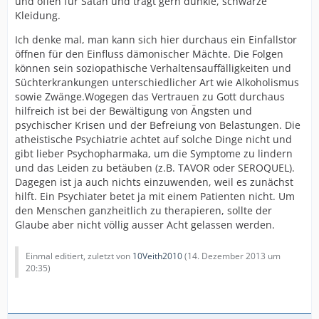
und offen für Satan und trägt gern dunkle, schwarze
Kleidung.
Ich denke mal, man kann sich hier durchaus ein Einfallstor
öffnen für den Einfluss dämonischer Mächte. Die Folgen
können sein soziopathische Verhaltensauffälligkeiten und
Süchterkrankungen unterschiedlicher Art wie Alkoholismus
sowie Zwänge.Wogegen das Vertrauen zu Gott durchaus
hilfreich ist bei der Bewältigung von Ängsten und
psychischer Krisen und der Befreiung von Belastungen. Die
atheistische Psychiatrie achtet auf solche Dinge nicht und
gibt lieber Psychopharmaka, um die Symptome zu lindern
und das Leiden zu betäuben (z.B. TAVOR oder SEROQUEL).
Dagegen ist ja auch nichts einzuwenden, weil es zunächst
hilft. Ein Psychiater betet ja mit einem Patienten nicht. Um
den Menschen ganzheitlich zu therapieren, sollte der
Glaube aber nicht völlig ausser Acht gelassen werden.
Einmal editiert, zuletzt von
10Veith2010
(
14. Dezember 2013 um
20:35
)