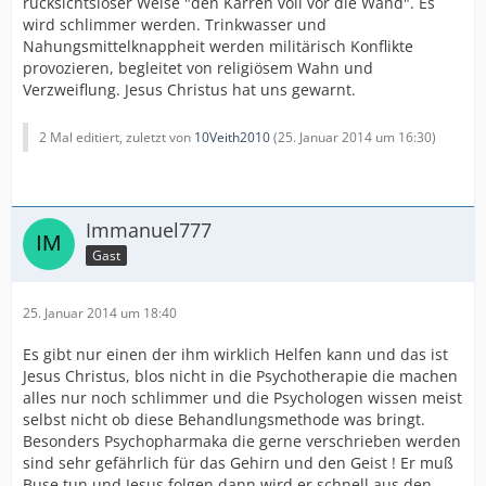
rücksichtsloser Weise "den Karren voll vor die Wand". Es
wird schlimmer werden. Trinkwasser und
Nahungsmittelknappheit werden militärisch Konflikte
provozieren, begleitet von religiösem Wahn und
Verzweiflung. Jesus Christus hat uns gewarnt.
2 Mal editiert, zuletzt von
10Veith2010
(
25. Januar 2014 um 16:30
)
Immanuel777
Gast
25. Januar 2014 um 18:40
Es gibt nur einen der ihm wirklich Helfen kann und das ist
Jesus Christus, blos nicht in die Psychotherapie die machen
alles nur noch schlimmer und die Psychologen wissen meist
selbst nicht ob diese Behandlungsmethode was bringt.
Besonders Psychopharmaka die gerne verschrieben werden
sind sehr gefährlich für das Gehirn und den Geist ! Er muß
Buse tun und Jesus folgen dann wird er schnell aus den