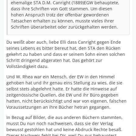
ehemalige STA D.M. Canright (1889)EGW behauptete,
dass ihre Schriften von Gott stammen. Um diesen
hohen Anspruch trotz der offenbar gewordenen
Tatsachen erhalten zu können, musste vieles ihrer
Schriften überarbeitet oder zurückgehalten werden.
Du weißt aber auch, liebe Elli dass Canright gegen Ende
seines Lebens es bitter bereut hat, den STA den Rücken
gekehrt zu haben und dass er seinem Sohn einen solchen
Schritt dringend abgeraten hat. Das gehört zur
Vollständigkeit dazu.
Und W. Rhea war ein Mensch, der EW in den Himmel
gehoben hat und ihr genau eins Stellung zu wies, die sie
selbst stets abgelehnt hatte. Er hatte die Hinweise auf
zeitgenössische Quellen, die EW und ihr Büro gegeben
hatten, nicht berücksichtigt und war von eigenen, falschen
Voraussetzungen an ihre Bücher hetran gegangen.
In Bezug auf Bilder, die aus anderen Büchern stammten,
musst Du nun noch nachweisen, dass sie der Verlag
bewusst gestohlen hat und keine Abdruck Rechte besaß.
Dieser Nachweis fehlt bei Dir, weil Du nur behauptest.