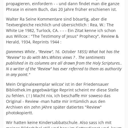
propagieren, einfordern - - und dann findet man die ganze
Phrase in einem Buch, das 20 Jahre früher erschienen ist.
Walter Ra Seine Kommentare sind bösartig, aber die
Textvergleiche reichlich und übersichtlich : Rea, W.: The
White Lie 1982, Turlock, CA. - - - Ein Zitat kenne ich schon
aus Willcox : "The Testimony of Jesus" Prophecy", Review &
Herald, 1934, Reprints 1944 :
(Janmmes White , "Review", 16. October 1855) What hat has the
"Review" to do with Mrs.Whites views ? . The sentiments
published in its columns are all drawn from the Holy Scriptures..
N o writer of the "Review" has ever referred to them as authority
in any point."
Mein Originalexemplar wilcox' ist in der Friedensauer
Bibliothek.Im gegebwärtige Reprint scheint mr diese Stelle
zu fehlen. ( ! ) Macht nix, ich beschaffe mir soweso das
Original - Review -man hatte mir irrtümlich aus den
Archiven ein zehn JAhre später datiertes "Review"
photokopiertt.
Wir hatten keine Kindersabbatschule. Also sass ich mit