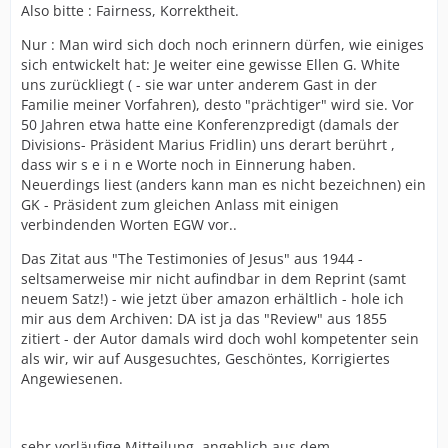
Also bitte : Fairness, Korrektheit.
Nur : Man wird sich doch noch erinnern dürfen, wie einiges
sich entwickelt hat: Je weiter eine gewisse Ellen G. White
uns zurückliegt ( - sie war unter anderem Gast in der
Familie meiner Vorfahren), desto "prächtiger" wird sie. Vor
50 Jahren etwa hatte eine Konferenzpredigt (damals der
Divisions- Präsident Marius Fridlin) uns derart berührt ,
dass wir s e i n e Worte noch in Einnerung haben.
Neuerdings liest (anders kann man es nicht bezeichnen) ein
GK - Präsident zum gleichen Anlass mit einigen
verbindenden Worten EGW vor..
Das Zitat aus "The Testimonies of Jesus" aus 1944 -
seltsamerweise mir nicht aufindbar in dem Reprint (samt
neuem Satz!) - wie jetzt über amazon erhältlich - hole ich
mir aus dem Archiven: DA ist ja das "Review" aus 1855
zitiert - der Autor damals wird doch wohl kompetenter sein
als wir, wir auf Ausgesuchtes, Geschöntes, Korrigiertes
Angewiesenen.
sehr vorläufige Mitteilung, angeblich aus dem