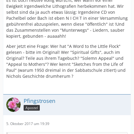
Es ist doch heutev völlig wurscht, wer wann vor einer
Ewigkeit irgendwelche Lithografien herbekommen hat. Wir
selbst sind da ja auch etwas lässig: Irgendeine CD von
Pachelbel oder Bach ist eben N I CH T in einer Versammlung
gebührenfrei abzuspielen, wenn diese "öffentlich" ist !Und
das Zusammenstellen von "Munterwegs" - Liedern, sauber
kopiert, gebunden - auaaahh!
Aber jetzt eine Frage: Wer hat "A Word to the LIttle Flock"
gelesen - bitte im Original! Wer "Spiritual GIfts", auch im
Original? Teile aus ihrem Tagebuch? "Solemn Appeal" und
"Appeal to Mothers"? Wer kennt "Sketches from the Life of
Paul" (warum 1950 dreimal in der Sabbatschule zitiert) und
Nichols Geschichte drumherum ?
Pfingstrosen
Apostel
5. Oktober 2017 um 19:39