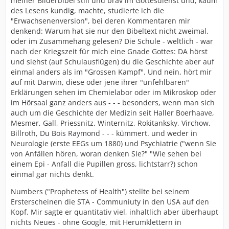
meiner Bilderbibel still und brav im Gottesdienst und, kaum
des Lesens kundig, machte, studierte ich die
"Erwachsenenversion", bei deren Kommentaren mir
denkend: Warum hat sie nur den Bibeltext nicht zweimal,
oder im Zusammehang gelesen? Die Schule - weltlich - war
nach der Kriegszeit für mich eine Gnade Gottes: DA hörst
und siehst (auf Schulausflügen) du die Geschichte aber auf
einmal anders als im "Grossen Kampf". Und nein, hört mir
auf mit Darwin, diese oder jene ihrer "unfehlbaren"
Erklärungen sehen im Chemielabor oder im Mikroskop oder
im Hörsaal ganz anders aus - - - besonders, wenn man sich
auch um die Geschichte der Medizin seit Haller Boerhaave,
Mesmer, Gall, Priessnitz, Winternitz, Rokitanksky, Virchow,
Billroth, Du Bois Raymond - - - kümmert. und weder in
Neurologie (erste EEGs um 1880) und Psychiatrie ("wenn Sie
von Anfällen hören, woran denken SIe?" "Wie sehen bei
einem Epi - Anfall die Pupillen gross, lichtstarr?) schon
einmal gar nichts denkt.
Numbers ("Prophetess of Health") stellte bei seinem
Ersterscheinen die STA - Communiuty in den USA auf den
Kopf. Mir sagte er quantitativ viel, inhaltlich aber überhaupt
nichts Neues - ohne Google, mit Herumklettern in