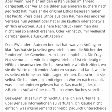
Aber wenn, wie hier auf den ersten Seiten im Thread
dargestellt, der Verlag die Bilder aus anderen Büchern nach
gedruckt hat, muss er die original Lithos besessen haben.
Hat Pacific Press diese Lithos aus den Räumen des anderen
Verlages nun geklaut oder hat er sie käuflich oder sonstwie
ehrlich erworben. Aus einem Nachdruck kann man das
nicht mal so einfach ersehen. Oder kannst Du mir vielleicht
darüber genaue Auskunft geben ?
Dass EW andere Autoren benutzt hat, war von Anfang an
klar. Das hat sie ja selbst geschrieben und die Bücher der
"anderen" der Gemeinde zum Lesen empfohlen. Die Frage:
Hat sie nun alles wörtlich abgeschrieben ? ist eindeutig mit
NEIN zu beantworten. Sie hat Anschnitte wörtlich zitiert, wo
sie die Worte der fremden Autoren so passend fand, wie sie
es selbst nicht besser hätte sagen können. Das schreibt sie
selbst. Sie hat aber auch mit eigenen Worten nach erzählt,
was sie bei anderen gelesen hatte. Das macht jeder, der
z.B. einen Aufsatz über das Thema eines Buches schreibt.
Deswegen ist es für mich wichtig, ehe ich ein Urteil fälle,
über genaue Informationen zu verfügen. Ich glaube nicht
einfach, was irgend jemand schreibt. Dadurch unterscheide