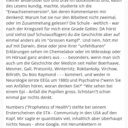
meiner Bilderbibel still und brav im Gottesdienst und, kaum
des Lesens kundig, machte, studierte ich die
"Erwachsenenversion", bei deren Kommentaren mir
denkend: Warum hat sie nur den Bibeltext nicht zweimal,
oder im Zusammehang gelesen? Die Schule - weltlich - war
nach der Kriegszeit für mich eine Gnade Gottes: DA hörst
und siehst (auf Schulausflügen) du die Geschichte aber auf
einmal anders als im "Grossen Kampf". Und nein, hört mir
auf mit Darwin, diese oder jene ihrer "unfehlbaren"
Erklärungen sehen im Chemielabor oder im Mikroskop oder
im Hörsaal ganz anders aus - - - besonders, wenn man sich
auch um die Geschichte der Medizin seit Haller Boerhaave,
Mesmer, Gall, Priessnitz, Winternitz, Rokitanksky, Virchow,
Billroth, Du Bois Raymond - - - kümmert. und weder in
Neurologie (erste EEGs um 1880) und Psychiatrie ("wenn Sie
von Anfällen hören, woran denken SIe?" "Wie sehen bei
einem Epi - Anfall die Pupillen gross, lichtstarr?) schon
einmal gar nichts denkt.
Numbers ("Prophetess of Health") stellte bei seinem
Ersterscheinen die STA - Communiuty in den USA auf den
Kopf. Mir sagte er quantitativ viel, inhaltlich aber überhaupt
nichts Neues - ohne Google, mit Herumklettern in