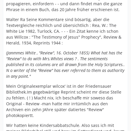
propagieren, einfordern - - und dann findet man die ganze
Phrase in einem Buch, das 20 Jahre früher erschienen ist.
Walter Ra Seine Kommentare sind bösartig, aber die
Textvergleiche reichlich und übersichtlich : Rea, W.: The
White Lie 1982, Turlock, CA. - - - Ein Zitat kenne ich schon
aus Willcox : "The Testimony of Jesus" Prophecy", Review &
Herald, 1934, Reprints 1944 :
(Janmmes White , "Review", 16. October 1855) What hat has the
"Review" to do with Mrs.Whites views ? . The sentiments
published in its columns are all drawn from the Holy Scriptures..
N o writer of the "Review" has ever referred to them as authority
in any point."
Mein Originalexemplar wilcox' ist in der Friedensauer
Bibliothek.Im gegebwärtige Reprint scheint mr diese Stelle
zu fehlen. ( ! ) Macht nix, ich beschaffe mir soweso das
Original - Review -man hatte mir irrtümlich aus den
Archiven ein zehn JAhre später datiertes "Review"
photokopiertt.
Wir hatten keine Kindersabbatschule. Also sass ich mit