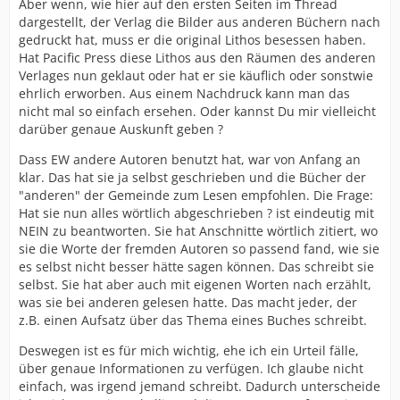
Aber wenn, wie hier auf den ersten Seiten im Thread
dargestellt, der Verlag die Bilder aus anderen Büchern nach
gedruckt hat, muss er die original Lithos besessen haben.
Hat Pacific Press diese Lithos aus den Räumen des anderen
Verlages nun geklaut oder hat er sie käuflich oder sonstwie
ehrlich erworben. Aus einem Nachdruck kann man das
nicht mal so einfach ersehen. Oder kannst Du mir vielleicht
darüber genaue Auskunft geben ?
Dass EW andere Autoren benutzt hat, war von Anfang an
klar. Das hat sie ja selbst geschrieben und die Bücher der
"anderen" der Gemeinde zum Lesen empfohlen. Die Frage:
Hat sie nun alles wörtlich abgeschrieben ? ist eindeutig mit
NEIN zu beantworten. Sie hat Anschnitte wörtlich zitiert, wo
sie die Worte der fremden Autoren so passend fand, wie sie
es selbst nicht besser hätte sagen können. Das schreibt sie
selbst. Sie hat aber auch mit eigenen Worten nach erzählt,
was sie bei anderen gelesen hatte. Das macht jeder, der
z.B. einen Aufsatz über das Thema eines Buches schreibt.
Deswegen ist es für mich wichtig, ehe ich ein Urteil fälle,
über genaue Informationen zu verfügen. Ich glaube nicht
einfach, was irgend jemand schreibt. Dadurch unterscheide