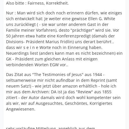
Also bitte : Fairness, Korrektheit.
Nur : Man wird sich doch noch erinnern dürfen, wie einiges
sich entwickelt hat: Je weiter eine gewisse Ellen G. White
uns zurückliegt ( - sie war unter anderem Gast in der
Familie meiner Vorfahren), desto "prächtiger" wird sie. Vor
50 Jahren etwa hatte eine Konferenzpredigt (damals der
Divisions- Präsident Marius Fridlin) uns derart berührt ,
dass wir s e i n e Worte noch in Einnerung haben.
Neuerdings liest (anders kann man es nicht bezeichnen) ein
GK - Präsident zum gleichen Anlass mit einigen
verbindenden Worten EGW vor..
Das Zitat aus "The Testimonies of Jesus" aus 1944 -
seltsamerweise mir nicht aufindbar in dem Reprint (samt
neuem Satz!) - wie jetzt über amazon erhältlich - hole ich
mir aus dem Archiven: DA ist ja das "Review" aus 1855
zitiert - der Autor damals wird doch wohl kompetenter sein
als wir, wir auf Ausgesuchtes, Geschöntes, Korrigiertes
Angewiesenen.
sehr vorläufige Mitteilung, angeblich aus dem