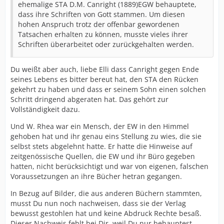
ehemalige STA D.M. Canright (1889)EGW behauptete,
dass ihre Schriften von Gott stammen. Um diesen
hohen Anspruch trotz der offenbar gewordenen
Tatsachen erhalten zu können, musste vieles ihrer
Schriften überarbeitet oder zurückgehalten werden.
Du weißt aber auch, liebe Elli dass Canright gegen Ende
seines Lebens es bitter bereut hat, den STA den Rücken
gekehrt zu haben und dass er seinem Sohn einen solchen
Schritt dringend abgeraten hat. Das gehört zur
Vollständigkeit dazu.
Und W. Rhea war ein Mensch, der EW in den Himmel
gehoben hat und ihr genau eins Stellung zu wies, die sie
selbst stets abgelehnt hatte. Er hatte die Hinweise auf
zeitgenössische Quellen, die EW und ihr Büro gegeben
hatten, nicht berücksichtigt und war von eigenen, falschen
Voraussetzungen an ihre Bücher hetran gegangen.
In Bezug auf Bilder, die aus anderen Büchern stammten,
musst Du nun noch nachweisen, dass sie der Verlag
bewusst gestohlen hat und keine Abdruck Rechte besaß.
Dieser Nachweis fehlt bei Dir, weil Du nur behauptest.