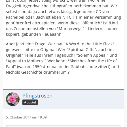
Es ist doch heutev völlig wurscht, wer wann vor einer
Ewigkeit irgendwelche Lithografien herbekommen hat. Wir
selbst sind da ja auch etwas lässig: Irgendeine CD von
Pachelbel oder Bach ist eben N I CH T in einer Versammlung
gebührenfrei abzuspielen, wenn diese "öffentlich" ist !Und
das Zusammenstellen von "Munterwegs" - Liedern, sauber
kopiert, gebunden - auaaahh!
Aber jetzt eine Frage: Wer hat "A Word to the LIttle Flock"
gelesen - bitte im Original! Wer "Spiritual GIfts", auch im
Original? Teile aus ihrem Tagebuch? "Solemn Appeal" und
"Appeal to Mothers"? Wer kennt "Sketches from the Life of
Paul" (warum 1950 dreimal in der Sabbatschule zitiert) und
Nichols Geschichte drumherum ?
Pfingstrosen
Apostel
5. Oktober 2017 um 19:39