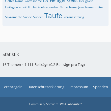
Heiliger Geist
Gottes Name
Gottesname
Heil
Heiliglkeit
Heilsgewissheit
Kirche
konfessionslos
Name
Name Jesu
Namen
Ritus
Taufe
Sakramente
Sünde
Sünder
Voraussetzung
Statistik
16 Themen
1.111 Beiträge (0,2 Beiträge pro Tag)
Forenregeln
Datenschutzerklärung
Impressum
Spenden
Community-Software:
WoltLab Suite™