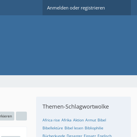
Anmelden oder registrieren
Themen-Schlagwortwolke
rkieren
Africa rise
Afrika
Aktion
Armut
Bibel
Bibellektüre
Bibel lesen
Bibliophilie
Bücherkunde
Desaster
Einsatz
Englisch