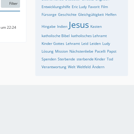
Filter
Entwicklungshilfe
Eric Ludy
Favorit
Film
Fürsorge
Geschichte
Gleichgültigkeit
Helfen
Jesus
Hingabe
Indien
Kasten
 um 22:24
katholische Bibel
katholisches Lehramt
Kinder Gottes
Lehramt
Leid
Leiden
Ludy
Lösung
Mission
Nächstenliebe
Pacelli
Papst
Spenden
Sterbende
sterbende Kinder
Tod
Verantwortung
Welt
Weltfeld
Ändern