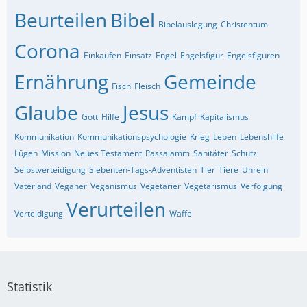
Beurteilen
Bibel
Bibelauslegung
Christentum
Corona
Einkaufen
Einsatz
Engel
Engelsfigur
Engelsfiguren
Ernährung
Gemeinde
Fisch
Fleisch
Glaube
Jesus
Gott
Hilfe
Kampf
Kapitalismus
Kommunikation
Kommunikationspsychologie
Krieg
Leben
Lebenshilfe
Lügen
Mission
Neues Testament
Passalamm
Sanitäter
Schutz
Selbstverteidigung
Siebenten-Tags-Adventisten
Tier
Tiere
Unrein
Vaterland
Veganer
Veganismus
Vegetarier
Vegetarismus
Verfolgung
Verurteilen
Verteidigung
Waffe
Statistik