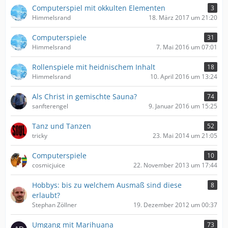
Computerspiel mit okkulten Elementen
3
Himmelsrand
18. März 2017 um 21:20
Computerspiele
31
Himmelsrand
7. Mai 2016 um 07:01
Rollenspiele mit heidnischem Inhalt
18
Himmelsrand
10. April 2016 um 13:24
Als Christ in gemischte Sauna?
74
sanfterengel
9. Januar 2016 um 15:25
Tanz und Tanzen
52
tricky
23. Mai 2014 um 21:05
Computerspiele
10
cosmicjuice
22. November 2013 um 17:44
Hobbys: bis zu welchem Ausmaß sind diese
8
erlaubt?
Stephan Zöllner
19. Dezember 2012 um 00:37
Umgang mit Marihuana
73