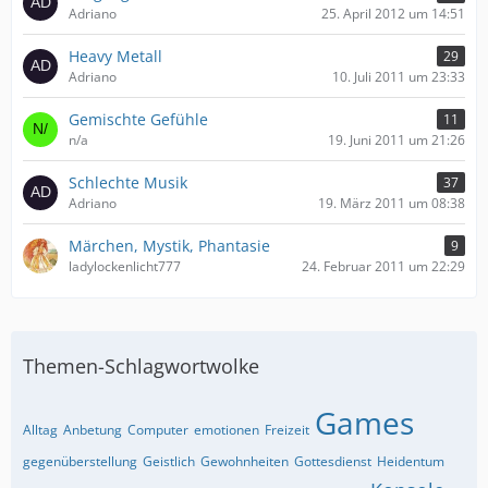
Adriano
25. April 2012 um 14:51
Heavy Metall
29
Adriano
10. Juli 2011 um 23:33
Gemischte Gefühle
11
n/a
19. Juni 2011 um 21:26
Schlechte Musik
37
Adriano
19. März 2011 um 08:38
Märchen, Mystik, Phantasie
9
ladylockenlicht777
24. Februar 2011 um 22:29
Themen-Schlagwortwolke
Games
Alltag
Anbetung
Computer
emotionen
Freizeit
gegenüberstellung
Geistlich
Gewohnheiten
Gottesdienst
Heidentum