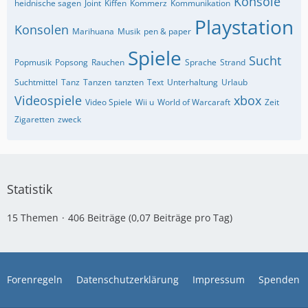
Konsole
heidnische sagen
Joint
Kiffen
Kommerz
Kommunikation
Playstation
Konsolen
Marihuana
Musik
pen & paper
Spiele
Sucht
Popmusik
Popsong
Rauchen
Sprache
Strand
Suchtmittel
Tanz
Tanzen
tanzten
Text
Unterhaltung
Urlaub
Videospiele
xbox
Video Spiele
Wii u
World of Warcaraft
Zeit
Zigaretten
zweck
Statistik
15 Themen
406 Beiträge (0,07 Beiträge pro Tag)
Forenregeln
Datenschutzerklärung
Impressum
Spenden