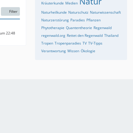
Natur
Kräuterkunde
Medien
Filter
Naturheilkunde
Naturschutz
Naturwissenschaft
Naturzerstörung
Paradies
Pflanzen
Phytotherapie
Quantentheorie
Regenwald
 um 22:48
regenwald.org
Rettet den Regenwald
Thailand
Tropen
Tropenparadies
TV
TV-Tipps
Verantwortung
Wissen
Ökologie