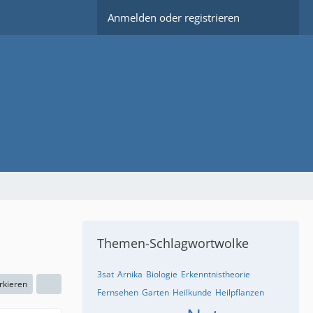
Anmelden oder registrieren
Themen-Schlagwortwolke
3sat
Arnika
Biologie
Erkenntnistheorie
rkieren
Fernsehen
Garten
Heilkunde
Heilpflanzen