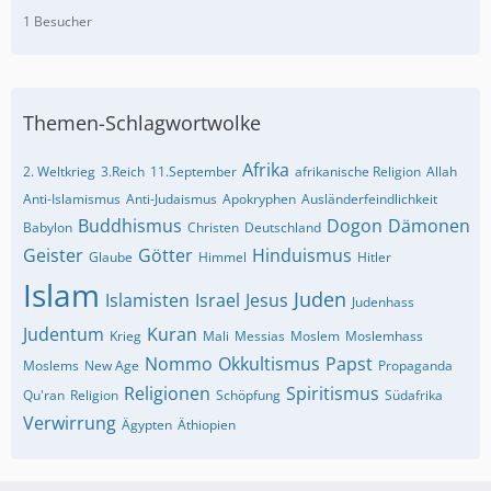
1 Besucher
Themen-Schlagwortwolke
Afrika
2. Weltkrieg
3.Reich
11.September
afrikanische Religion
Allah
Anti-Islamismus
Anti-Judaismus
Apokryphen
Ausländerfeindlichkeit
Buddhismus
Dogon
Dämonen
Babylon
Christen
Deutschland
Geister
Götter
Hinduismus
Glaube
Himmel
Hitler
Islam
Juden
Islamisten
Israel
Jesus
Judenhass
Judentum
Kuran
Krieg
Mali
Messias
Moslem
Moslemhass
Nommo
Okkultismus
Papst
Moslems
New Age
Propaganda
Religionen
Spiritismus
Qu'ran
Religion
Schöpfung
Südafrika
Verwirrung
Ägypten
Äthiopien