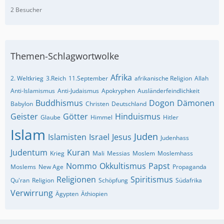
2 Besucher
Themen-Schlagwortwolke
Afrika
2. Weltkrieg
3.Reich
11.September
afrikanische Religion
Allah
Anti-Islamismus
Anti-Judaismus
Apokryphen
Ausländerfeindlichkeit
Buddhismus
Dogon
Dämonen
Babylon
Christen
Deutschland
Geister
Götter
Hinduismus
Glaube
Himmel
Hitler
Islam
Juden
Islamisten
Israel
Jesus
Judenhass
Judentum
Kuran
Krieg
Mali
Messias
Moslem
Moslemhass
Nommo
Okkultismus
Papst
Moslems
New Age
Propaganda
Religionen
Spiritismus
Qu'ran
Religion
Schöpfung
Südafrika
Verwirrung
Ägypten
Äthiopien