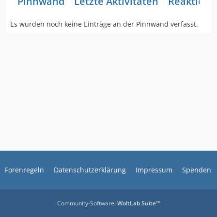
Pinnwand
Letzte Aktivitäten
Reaktione
Es wurden noch keine Einträge an der Pinnwand verfasst.
Forenregeln
Datenschutzerklärung
Impressum
Spenden
Community-Software:
WoltLab Suite™