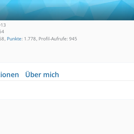
013
54
68
Punkte
1.778
Profil-Aufrufe
945
tionen
Über mich