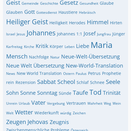
Geist
Gesetz
Glaube
Gemeinde
Geschichte
Gesundheit
Gott
Glauben
Haustiere
Gottesdienst
Hebräisch
Heiliger Geist
Himmel
Heiligkeit
Herodes
Hirten
Johannes
Josef
Johannes 1:1
Jünger
Israel
Jesus
Jungfrau
Maria
Kritik
Liebe
Körper
Karfreitag
Kirche
Leben
Mensch
Neue-Welt-Übersetzung
Nachfolge
Natur
Neue Welt Übersetzung
New-World-Translation
New World Translation
Petrus
Prophetie
News
Ostern
Paulus
Sabbat
Scheol
Seele
rein
Rezension
Schlaf
Schnee
Tod
Taufe
Sohn
Sonne
Sonntag
Trinität
Sünde
Vater
Vertrauen
Unrein
Urlaub
Vergebung
Wahrheit
Weg
Wein
Wetter
Wiederkunft
Welt
würdig
Zeichen
Zeugen Jehovas
Zeugnis
Zwischenmenschliche Probleme
Österreich