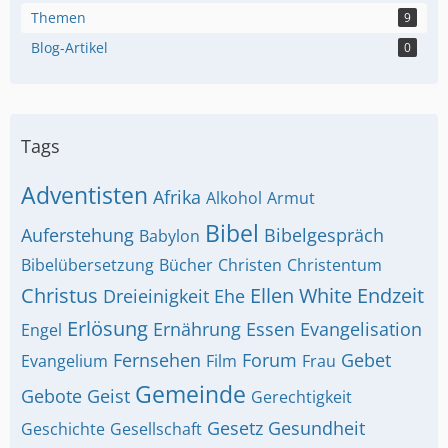
Themen
9
Blog-Artikel
0
Tags
Adventisten
Afrika
Alkohol
Armut
Bibel
Auferstehung
Bibelgespräch
Babylon
Bibelübersetzung
Bücher
Christen
Christentum
Christus
Ellen White
Endzeit
Dreieinigkeit
Ehe
Erlösung
Ernährung
Essen
Evangelisation
Engel
Fernsehen
Forum
Gebet
Evangelium
Film
Frau
Gemeinde
Gebote
Geist
Gerechtigkeit
Gesetz
Gesundheit
Geschichte
Gesellschaft