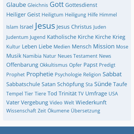
Gott
Glaube
Gottesdienst
Gleichnis
Heiliger Geist
Heiligtum
Heiligung
Hilfe
Himmel
Jesus
Israel
Jesus Christus
Islam
Juden
Katholische Kirche
Kirche
Krieg
Judentum
Jugend
Mission
Leben
Liebe
Mensch
Kultur
Medien
Mose
Musik
Namibia
Natur
Neues Testament
News
Offenbarung
Papst
Okkultismus
Opfer
Predigt
Prophetie
Sabbat
Prophet
Psychologie
Religion
Sünde
Sabbatschule
Satan
Schöpfung
Taufe
Sta
Tod
Trinität
Umfrage
Tempel
Tier
Tiere
TV
USA
Vater
Vergebung
Wiederkunft
Video
Welt
Wissenschaft
Zeit
Ökumene
Übersetzung