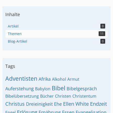
Inhalte
Artikel
0
Themen
11
Blog-Artikel
0
Tags
Adventisten
Afrika
Alkohol
Armut
Bibel
Auferstehung
Bibelgespräch
Babylon
Bibelübersetzung
Bücher
Christen
Christentum
Christus
Ellen White
Endzeit
Dreieinigkeit
Ehe
Erlösung
Ernährung
Essen
Evangelisation
Engel