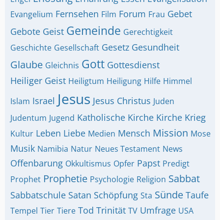
Fernsehen
Forum
Gebet
Evangelium
Film
Frau
Gemeinde
Gebote
Geist
Gerechtigkeit
Gesetz
Gesundheit
Geschichte
Gesellschaft
Gott
Glaube
Gottesdienst
Gleichnis
Heiliger Geist
Heiligtum
Heiligung
Hilfe
Himmel
Jesus
Israel
Jesus Christus
Islam
Juden
Katholische Kirche
Kirche
Krieg
Judentum
Jugend
Mission
Leben
Liebe
Mensch
Kultur
Medien
Mose
Musik
Namibia
Natur
Neues Testament
News
Offenbarung
Papst
Okkultismus
Opfer
Predigt
Prophetie
Sabbat
Prophet
Psychologie
Religion
Sünde
Sabbatschule
Satan
Schöpfung
Taufe
Sta
Tod
Trinität
Umfrage
Tempel
Tier
Tiere
TV
USA