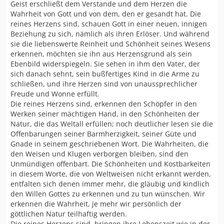
Geist erschließt dem Verstande und dem Herzen die
Wahrheit von Gott und von dem, den er gesandt hat. Die
reines Herzens sind, schauen Gott in einer neuen, innigen
Beziehung zu sich, nämlich als ihren Erlöser. Und während
sie die liebenswerte Reinheit und Schönheit seines Wesens
erkennen, möchten sie ihn aus Herzensgrund als sein
Ebenbild widerspiegeln. Sie sehen in ihm den Vater, der
sich danach sehnt, sein bußfertiges Kind in die Arme zu
schließen, und ihre Herzen sind von unaussprechlicher
Freude und Wonne erfüllt.
Die reines Herzens sind, erkennen den Schöpfer in den
Werken seiner mächtigen Hand, in den Schönheiten der
Natur, die das Weltall erfüllen; noch deutlicher lesen sie die
Offenbarungen seiner Barmherzigkeit, seiner Güte und
Gnade in seinem geschriebenen Wort. Die Wahrheiten, die
den Weisen und Klugen verborgen bleiben, sind den
Unmündigen offenbart. Die Schönheiten und Kostbarkeiten
in diesem Worte, die von Weltweisen nicht erkannt werden,
entfalten sich denen immer mehr, die gläubig und kindlich
den Willen Gottes zu erkennen und zu tun wünschen. Wir
erkennen die Wahrheit, je mehr wir persönlich der
göttlichen Natur teilhaftig werden.
Die reines Herzens sind, bringen ihre Lebenszeit wie in der